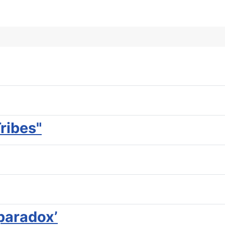
ribes"
paradox’