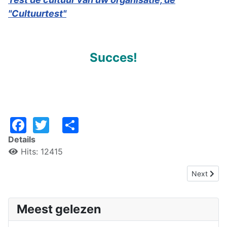
"Cultuurtest"
Succes!
Facebook
Twitter
Share
Details
Hits: 12415
Next articl
Next
Meest gelezen