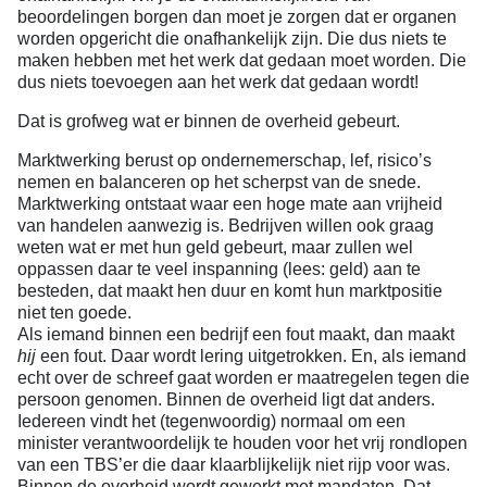
beoordelingen borgen dan moet je zorgen dat er organen
worden opgericht die onafhankelijk zijn. Die dus niets te
maken hebben met het werk dat gedaan moet worden. Die
dus niets toevoegen aan het werk dat gedaan wordt!
Dat is grofweg wat er binnen de overheid gebeurt.
Marktwerking berust op ondernemerschap, lef, risico’s
nemen en balanceren op het scherpst van de snede.
Marktwerking ontstaat waar een hoge mate aan vrijheid
van handelen aanwezig is. Bedrijven willen ook graag
weten wat er met hun geld gebeurt, maar zullen wel
oppassen daar te veel inspanning (lees: geld) aan te
besteden, dat maakt hen duur en komt hun marktpositie
niet ten goede.
Als iemand binnen een bedrijf een fout maakt, dan maakt
hij
een fout. Daar wordt lering uitgetrokken. En, als iemand
echt over de schreef gaat worden er maatregelen tegen die
persoon genomen. Binnen de overheid ligt dat anders.
Iedereen vindt het (tegenwoordig) normaal om een
minister verantwoordelijk te houden voor het vrij rondlopen
van een TBS’er die daar klaarblijkelijk niet rijp voor was.
Binnen de overheid wordt gewerkt met mandaten. Dat