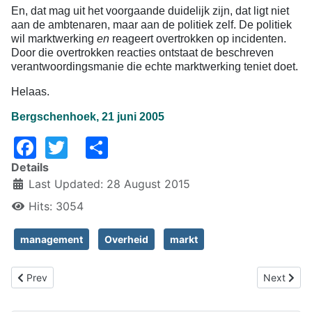
En, dat mag uit het voorgaande duidelijk zijn, dat ligt niet
aan de ambtenaren, maar aan de politiek zelf. De politiek
wil marktwerking
en
reageert overtrokken op incidenten.
Door die overtrokken reacties ontstaat de beschreven
verantwoordingsmanie die echte marktwerking teniet doet.
Helaas.
Bergschenhoek, 21 juni 2005
Facebook
Twitter
Share
Details
Last Updated: 28 August 2015
Hits: 3054
management
Overheid
markt
Previous article: Wat als monopolies niet worden bestreden?
Next artic
Prev
Next