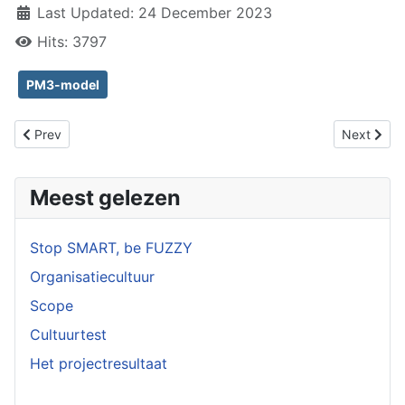
Last Updated: 24 December 2023
Hits: 3797
PM3-model
Previous article: Best Practice
Next artic
Prev
Next
Meest gelezen
Stop SMART, be FUZZY
Organisatiecultuur
Scope
Cultuurtest
Het projectresultaat