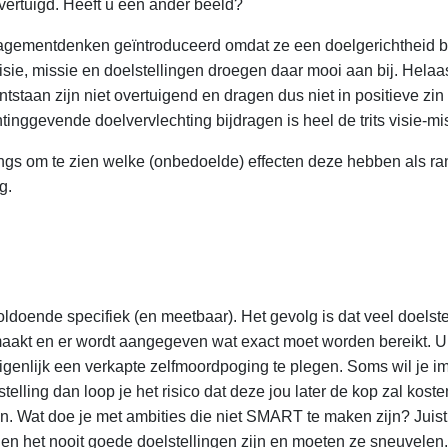
vertuigd. Heeft u een ander beeld?
managementdenken geïntroduceerd omdat ze een doelgerichtheid b
isie, missie en doelstellingen droegen daar mooi aan bij. Helaas
 ontstaan zijn niet overtuigend en dragen dus niet in positieve z
htinggevende doelvervlechting bijdragen is heel de trits visie-m
s om te zien welke (onbedoelde) effecten deze hebben als ran
g.
iet voldoende specifiek (en meetbaar). Het gevolg is dat veel do
kt en er wordt aangegeven wat exact moet worden bereikt. Uite
co eigenlijk een verkapte zelfmoordpoging te plegen. Soms wil 
elling dan loop je het risico dat deze jou later de kop zal koste
n. Wat doe je met ambities die niet SMART te maken zijn? Juist!
en het nooit goede doelstellingen zijn en moeten ze sneuvelen.