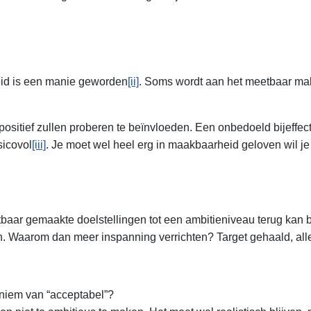
eid is een manie geworden
[ii]
. Soms wordt aan het meetbaar ma
itief zullen proberen te beïnvloeden. Een onbedoeld bijeffect
sicovol
[iii]
. Je moet wel heel erg in maakbaarheid geloven wil je 
aar gemaakte doelstellingen tot een ambitieniveau terug kan bre
n. Waarom dan meer inspanning verrichten? Target gehaald, alle
noniem van “acceptabel”?