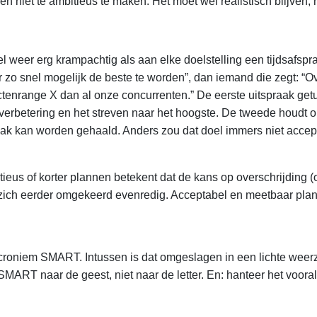
 niet te ambitieus te maken. Het moet wel realistisch blijven,
 wel weer erg krampachtig als aan elke doelstelling een tijdsaf
ar zo snel mogelijk de beste te worden”, dan iemand die zegt: “
tenrange X dan al onze concurrenten.” De eerste uitspraak getu
 verbetering en het streven naar het hoogste. De tweede houdt o
mak kan worden gehaald. Anders zou dat doel immers niet accepta
us of korter plannen betekent dat de kans op overschrijding (of
zich eerder omgekeerd evenredig. Acceptabel en meetbaar plann
croniem SMART. Intussen is dat omgeslagen in een lichte weerzi
SMART naar de geest, niet naar de letter. En: hanteer het voor