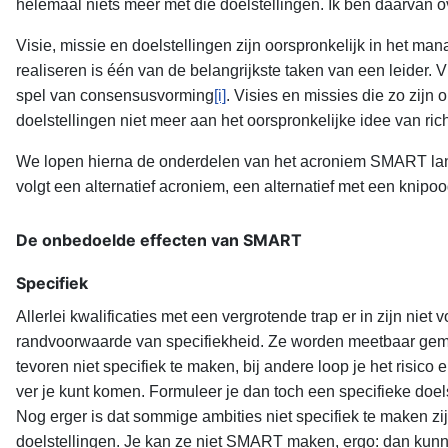
helemaal niets meer met die doelstellingen. Ik ben daarvan o
Visie, missie en doelstellingen zijn oorspronkelijk in het 
realiseren is één van de belangrijkste taken van een leider. V
spel van consensusvorming
[i]
. Visies en missies die zo zijn
doelstellingen niet meer aan het oorspronkelijke idee van ric
We lopen hierna de onderdelen van het acroniem SMART lang
volgt een alternatief acroniem, een alternatief met een knipoo
De onbedoelde effecten van SMART
Specifiek
Allerlei kwalificaties met een vergrotende trap er in zijn n
randvoorwaarde van specifiekheid. Ze worden meetbaar gemaa
tevoren niet specifiek te maken, bij andere loop je het risi
ver je kunt komen. Formuleer je dan toch een specifieke doelst
Nog erger is dat sommige ambities niet specifiek te maken zij
doelstellingen. Je kan ze niet SMART maken, ergo: dan kunn