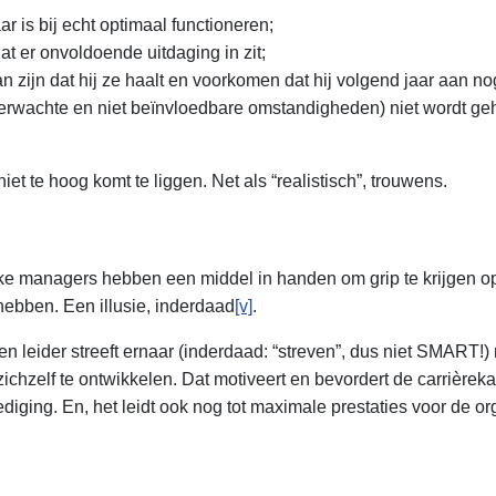
 is bij echt optimaal functioneren;
t er onvoldoende uitdaging in zit;
n zijn dat hij ze haalt en voorkomen dat hij volgend jaar aan 
rwachte en niet beïnvloedbare omstandigheden) niet wordt geha
iet te hoog komt te liggen. Net als “realistisch”, trouwens.
ke managers hebben een middel in handen om grip te krijgen op
ebben. Een illusie, inderdaad
[v]
.
Een leider streeft ernaar (inderdaad: “streven”, dus niet SMART
zichzelf te ontwikkelen. Dat motiveert en bevordert de carriè
diging. En, het leidt ook nog tot maximale prestaties voor de or