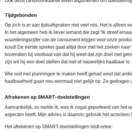
Ook deze randvoorwaarde levert argumenten om doelstellingen
Tijdgebonden
Op zich is er aan tijdsafspraken niet veel mis. Het is alleen
In het algemeen heb ik liever iemand die zegt “Ik streef erna
waarderingscijfer van de consument krijgen voor onze produc
koud! De eerste spreker gaat altijd door met het zoeken naar
bovendien bij voorbaat van dat hij weet dat zijn doel met ge
zijn wil hij een doel stellen dat niet of nauwelijks haalbaar is.
Wie ooit met planningen te maken heeft gehad weet dat ambitie
haalbaarheid gaan nou eenmaal niet gelijk op. Ze gedragen 
Afrekenen op SMART-doelstellingen
Aanvankelijk, zo melde ik, was ik nogal geporteerd van het a
aspecten heeft. Mijn advies is daarom: gebruik het acroniem 
Het afrekenen op SMART-doelstellingen leidt ertoe: