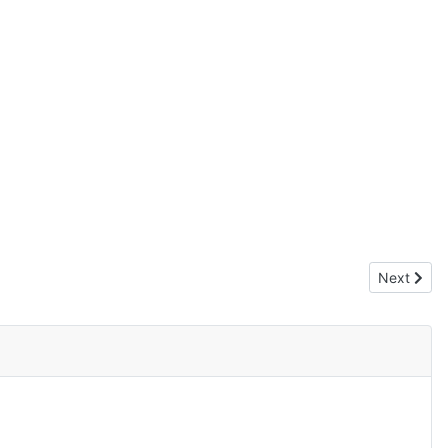
Next artic
Next