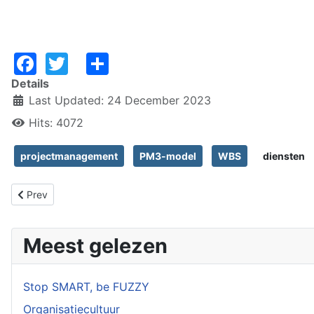
Facebook
Twitter
Share
Details
Last Updated: 24 December 2023
Hits: 4072
projectmanagement
PM3-model
WBS
diensten
Previous article: Directheid, indirectheid en projectmanagement
Prev
Meest gelezen
Stop SMART, be FUZZY
Organisatiecultuur