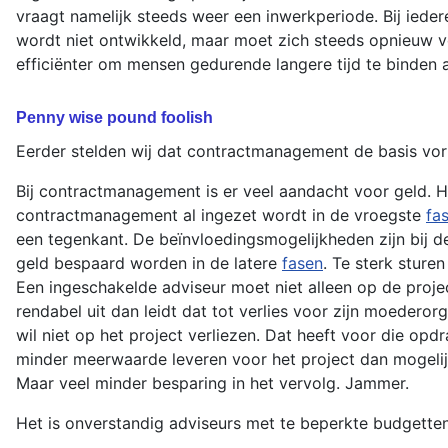
vraagt namelijk steeds weer een inwerkperiode. Bij ieder
wordt niet ontwikkeld, maar moet zich steeds opnieuw vo
efficiënter om mensen gedurende langere tijd te binden 
Penny wise pound foolish
Eerder stelden wij dat contractmanagement de basis vor
Bij contractmanagement is er veel aandacht voor geld. He
contractmanagement al ingezet wordt in de vroegste
fa
een tegenkant. De beïnvloedingsmogelijkheden zijn bij d
geld bespaard worden in de latere
fasen
. Te sterk sture
Een ingeschakelde adviseur moet niet alleen op de projec
rendabel uit dan leidt dat tot verlies voor zijn moederor
wil niet op het project verliezen. Dat heeft voor die op
minder meerwaarde leveren voor het project dan mogelijk
Maar veel minder besparing in het vervolg. Jammer.
Het is onverstandig adviseurs met te beperkte budgetten 