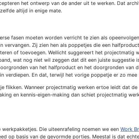
epteren het ontwerp van de ander uit te werken. Dat archite
lfde altijd in enige mate.
verse fasen moeten worden verricht te zien als opeenvolge
n vervangen. Zij zien hen als poppetjes die een halfproduct
teren of toevoegen. Wellicht suggereert het projectmatig 
nd, wat nog niet wil zeggen dat dit een juiste suggestie is
doorgronden van het halfproduct en het doorgronden van de
n verdiepen. En dat, terwijl het vorige poppetje er zo mee
stje flikken. Wanneer projectmatig werken ertoe leidt dat de
ing en kennis-eigen-making dan schiet projectmatig werken 
ne werkpakketjes. Die uiteenrafeling noemen we een
Work Br
 op basis van de gevormde porties. Meestal is dat echter 