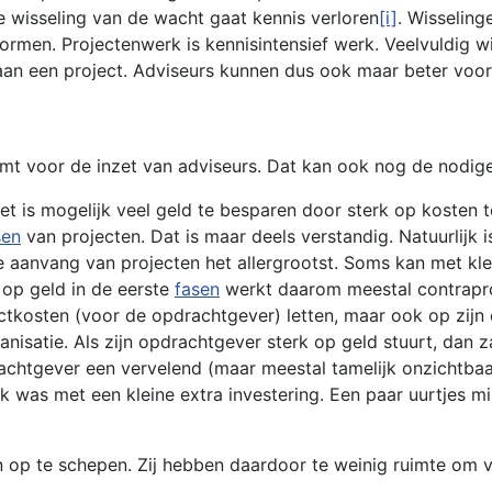
e wisseling van de wacht gaat kennis verloren
[i]
. Wisseling
rmen. Projectenwerk is kennisintensief werk. Veelvuldig wi
aan een project. Adviseurs kunnen dus ook maar beter voor
mt voor de inzet van adviseurs. Dat kan ook nog de nodig
t is mogelijk veel geld te besparen door sterk op kosten te
sen
van projecten. Dat is maar deels verstandig. Natuurlijk i
e aanvang van projecten het allergrootst. Soms kan met kle
n op geld in de eerste
fasen
werkt daarom meestal contrapro
tkosten (voor de opdrachtgever) letten, maar ook op zijn ei
ganisatie. Als zijn opdrachtgever sterk op geld stuurt, dan 
drachtgever een vervelend (maar meestal tamelijk onzichtbaa
 was met een kleine extra investering. Een paar uurtjes m
op te schepen. Zij hebben daardoor te weinig ruimte om vol