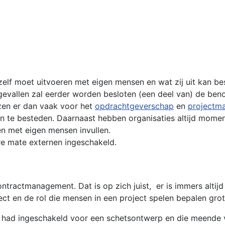
 zelf moet uitvoeren met eigen mensen en wat zij uit kan bes
e gevallen zal eerder worden besloten (een deel van) de ben
ezen er dan vaak voor het
opdrachtgeverschap
en
projectm
aan te besteden. Daarnaast hebben organisaties altijd mome
en met eigen mensen invullen.
re mate externen ingeschakeld.
ontractmanagement. Dat is op zich juist,
er is immers alti
ject en de rol die mensen in een project spelen bepalen gr
had ingeschakeld voor een schetsontwerp en die meende vo