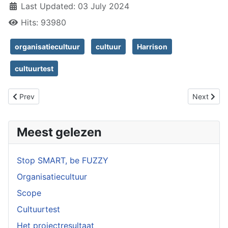
Last Updated: 03 July 2024
Hits: 93980
organisatiecultuur
cultuur
Harrison
cultuurtest
Previous article: De cultuurtypen uit de "Cultuurtest"
Next articl
Prev
Next
Meest gelezen
Stop SMART, be FUZZY
Organisatiecultuur
Scope
Cultuurtest
Het projectresultaat