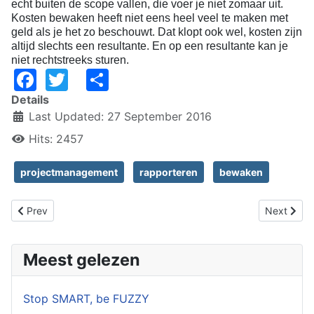
echt buiten de scope vallen, die voer je niet zomaar uit.
Kosten bewaken heeft niet eens heel veel te maken met
geld als je het zo beschouwt. Dat klopt ook wel, kosten zijn
altijd slechts een resultante. En op een resultante kan je
niet rechtstreeks sturen.
Facebook
Twitter
Share
Details
Last Updated: 27 September 2016
Hits: 2457
projectmanagement
rapporteren
bewaken
Previous article: Boekbespreking "Delivering Happiness"
Next artic
Prev
Next
Meest gelezen
Stop SMART, be FUZZY