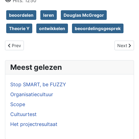
Hits: 1250
beoordelen
leren
Douglas McGregor
Theorie Y
ontwikkelen
beoordelingsgesprek
Previous article: Verantwoordelijkheid
Next artic
Prev
Next
Meest gelezen
Stop SMART, be FUZZY
Organisatiecultuur
Scope
Cultuurtest
Het projectresultaat