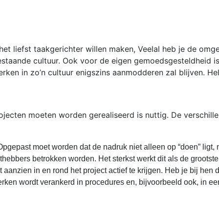
 het liefst taakgerichter willen maken, Veelal heb je de om
estaande cultuur. Ook voor de eigen gemoedsgesteldheid is
 werken in zo’n cultuur enigszins aanmodderen zal blijven. H
ojecten moeten worden gerealiseerd is nuttig. De verschill
Opgepast moet worden dat de nadruk niet alleen op “doen” ligt, 
ebbers betrokken worden. Het sterkst werkt dit als de grootst
anzien in en rond het project actief te krijgen. Heb je bij hen
 werken wordt verankerd in procedures en, bijvoorbeeld ook, in 