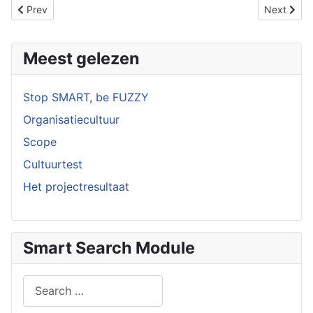
Previous article: Niet zomaar een hamer
Next artic
Prev
Next
Meest gelezen
Stop SMART, be FUZZY
Organisatiecultuur
Scope
Cultuurtest
Het projectresultaat
Smart Search Module
Search