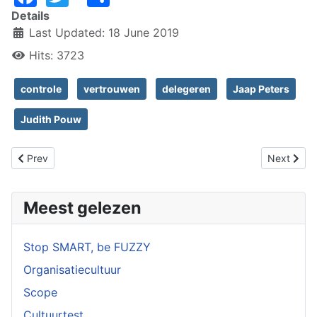
Details
Last Updated: 18 June 2019
Hits: 3723
controle
vertrouwen
delegeren
Jaap Peters
Judith Pouw
Previous article: De wet van de stimulerende wanorde (A Perfec
Next artic
Prev
Next
Meest gelezen
Stop SMART, be FUZZY
Organisatiecultuur
Scope
Cultuurtest