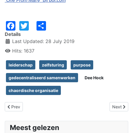
“
One From Many
” bij bol.com
Facebook
Twitter
Share
Details
Last Updated: 28 July 2019
Hits: 1637
leiderschap
zelfsturing
purpose
gedecentraliseerd samenwerken
Dee Hock
chaordische organisatie
Previous article: Doet de staf nog waarvoor ze was bedoeld?
Next artic
Prev
Next
Meest gelezen