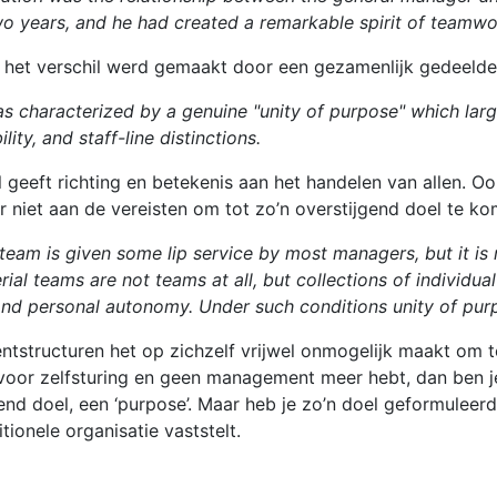
o years, and he had created a remarkable spirit of teamwor
 het verschil werd gemaakt door een gezamenlijk gedeelde 
as characterized by a genuine "unity of purpose" which lar
ity, and staff-line distinctions.
l geeft richting en betekenis aan het handelen van allen. 
niet aan de vereisten om tot zo’n overstijgend doel te ko
 team is given some lip service by most managers, but it is
al teams are not teams at all, but collections of individual 
, and personal autonomy.
Under such conditions unity of pu
structuren het op zichzelf vrijwel onmogelijk maakt om to
voor zelfsturing en geen management meer hebt, dan ben je
ijgend doel, een ‘purpose’. Maar heb je zo’n doel geformule
tionele organisatie vaststelt.