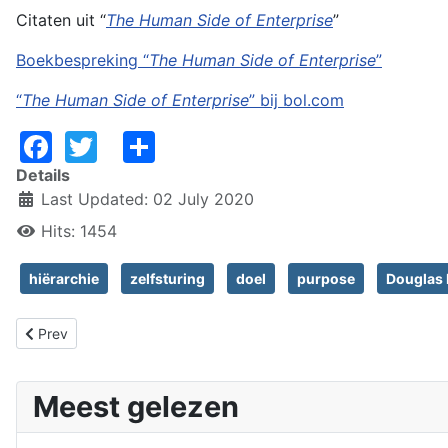
Citaten uit “
The Human Side of Enterprise
”
Boekbespreking “
The Human Side of Enterprise
”
“
The Human Side of Enterprise
” bij bol.com
Facebook
Twitter
Share
Details
Last Updated: 02 July 2020
Hits: 1454
hiërarchie
zelfsturing
doel
purpose
Douglas
Previous article: Cultuur, veiligheid, kwetsbaarheid en de waarde
Prev
Meest gelezen