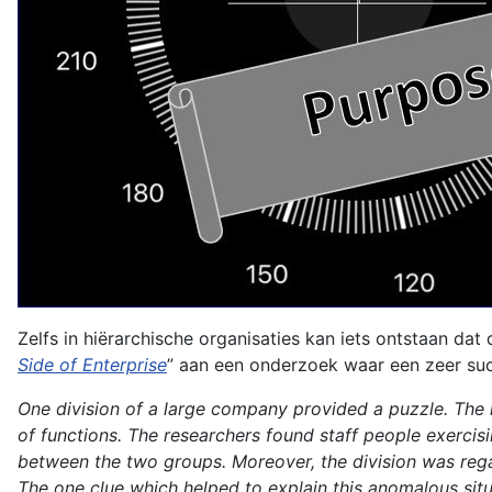
Zelfs in hiërarchische organisaties kan iets ontstaan dat 
Side of Enterprise
” aan een onderzoek waar een zeer succ
One division of a large company provided a puzzle. The 
of functions. The researchers found staff people exercisi
between the two groups. Moreover, the division was reg
The one clue which helped to explain this anomalous sit