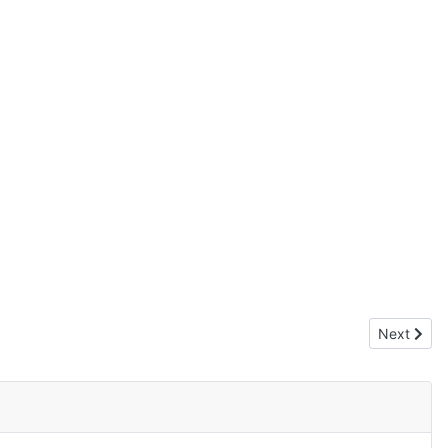
Next artic
Next