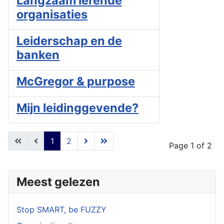
Langzaam lerende
organisaties
Leiderschap en de
banken
McGregor & purpose
Mijn leidinggevende?
1
2
Page 1 of 2
Meest gelezen
Stop SMART, be FUZZY