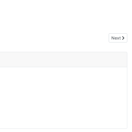
Next artic
Next