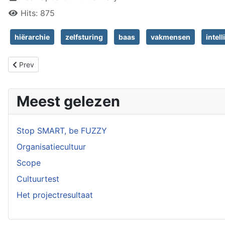
Hits: 875
hiërarchie
zelfsturing
baas
vakmensen
intell
Previous article: Over logica, emoties en perceptie
Prev
Meest gelezen
Stop SMART, be FUZZY
Organisatiecultuur
Scope
Cultuurtest
Het projectresultaat