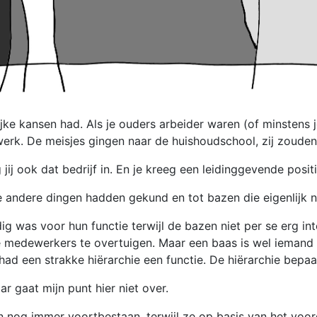
lijke kansen had. Als je ouders arbeider waren (of minste
werk. De meisjes gingen naar de huishoudschool, zij zoud
jij ook dat bedrijf in. En je kreeg een leidinggevende posit
andere dingen hadden gekund en tot bazen die eigenlijk ni
g was voor hun functie terwijl de bazen niet per se erg int
 medewerkers te overtuigen. Maar een baas is wel iemand d
d een strakke hiërarchie een functie. De hiërarchie bepaa
r gaat mijn punt hier niet over.
eën nog immer voortbestaan, terwijl ze op basis van het v