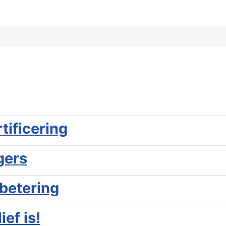
tificering
gers
betering
ef is!