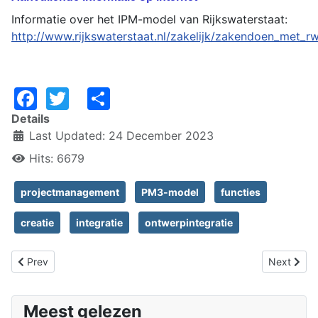
Informatie over het IPM-model van Rijkswaterstaat:
http://www.rijkswaterstaat.nl/zakelijk/zakendoen_met
Facebook
Twitter
Share
Details
Last Updated: 24 December 2023
Hits: 6679
projectmanagement
PM3-model
functies
creatie
integratie
ontwerpintegratie
Previous article: SMART en FUZZY
Next artic
Prev
Next
Meest gelezen