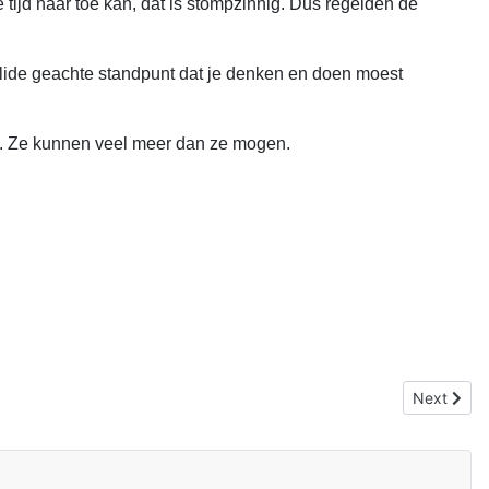
 tijd naar toe kan, dat is stompzinnig. Dus regelden de
alide geachte standpunt dat je denken en doen moest
ij. Ze kunnen veel meer dan ze mogen.
Next articl
Next