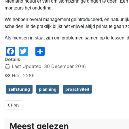
Niemand houdt er van om stompzinnige dingen te doen. Een ande
monteurs het onderling.
We hebben overal management geïntroduceerd, en natuurlijk o
scheiden. In de praktijk blijkt het vrijwel altijd prima te gaa
Als mensen in staat zijn om problemen samen op te lossen, d
Facebook
Twitter
Share
Details
Last Updated: 30 December 2016
Hits: 2286
zelfsturing
planning
proactiviteit
Previous article: Het Unox-meisje
Prev
Meest gelezen