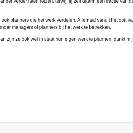
r verder laten reizen, terwijl jij zelf daarin een fractie van de
ok planners die het werk verdelen. Allemaal vanuit het ooit v
n zonder managers of planners bij het werk te betrekken.
an zijn ze ook wel in staat hun eigen werk te plannen, dunkt m