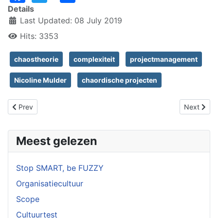
Details
Last Updated: 08 July 2019
Hits: 3353
chaostheorie
complexiteit
projectmanagement
Nicoline Mulder
chaordische projecten
Previous article: Hamel, evolutie en six sigma
Next artic
Prev
Next
Meest gelezen
Stop SMART, be FUZZY
Organisatiecultuur
Scope
Cultuurtest