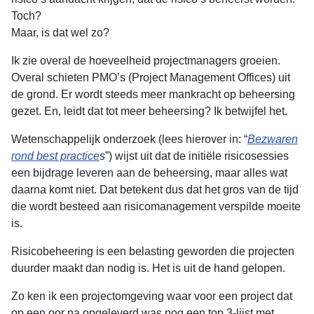
Toch?
Maar, is dat wel zo?
Ik zie overal de hoeveelheid projectmanagers groeien.
Overal schieten PMO’s (Project Management Offices) uit
de grond. Er wordt steeds meer mankracht op beheersing
gezet. En, leidt dat tot meer beheersing? Ik betwijfel het.
Wetenschappelijk onderzoek (lees hierover in: “
Bezwaren
rond best practice
s
”) wijst uit dat de initiële risicosessies
een bijdrage leveren aan de beheersing, maar alles wat
daarna komt niet. Dat betekent dus dat het gros van de tijd
die wordt besteed aan risicomanagement verspilde moeite
is.
Risicobeheering is een belasting geworden die projecten
duurder maakt dan nodig is. Het is uit de hand gelopen.
Zo ken ik een projectomgeving waar voor een project dat
op een oor na opgeleverd was nog een top 3-lijst met