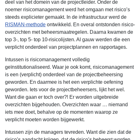
deel van het domein van de projectleider. Onder de
noemer risicomanagement werd het omgaan met risico’s
steeds explicieter gemaakt. In de infrastructuur werd de
RISMAN-methode
ontwikkeld. En overal ontstonden risico-
overzichten met beheersmaatregelen. Daarna kwamen de
top 3-, top 5- top 10-risicolijsten. Al gauw werden die een
verplicht onderdeel van projectplannen en rapportages.
Intussen is risicomanagement volledig
geïnstitutionaliseerd. Waar je ook komt, risicomanagement
is een (verplicht) onderdeel van de projectbeheersing
geworden. En daarmee is het een verplichte oefening
geworden. Iets voor de projectbeheersers, lijkt het wel.
Want die gaan er toch over?! Er worden uitgebreide
overzichten bijgehouden. Overzichten waar … niemand
iets mee doet, behalve op de momenten waarop ze
verplicht moeten worden bijgewerkt.
Intussen zijn de managers tevreden. Want die zien dat de
risico’s aandacht krijgen, dat de risico’s beheerst worden.