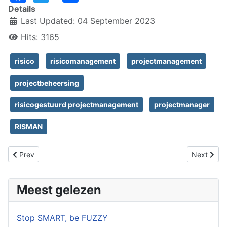
Details
Last Updated: 04 September 2023
Hits: 3165
risico
risicomanagement
projectmanagement
projectbeheersing
risicogestuurd projectmanagement
projectmanager
RISMAN
Previous article: Boekbespreking "Pre-suasion"
Next articl
Prev
Next
Meest gelezen
Stop SMART, be FUZZY