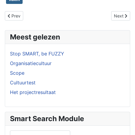
Previous article: De kunst van het heldere denken, Rolf Dobelli
Next articl
Prev
Next
Meest gelezen
Stop SMART, be FUZZY
Organisatiecultuur
Scope
Cultuurtest
Het projectresultaat
Smart Search Module
Search