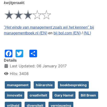
kwijtgeraakt.
"
Het einde van management zoals wij het kennen
" bij
managementboek.nl (EN)
en
bij bol.com (EN)
/
(NL)
Facebook
Twitter
Share
Details
Last Updated: 06 January 2017
Hits: 3408
management
hiërarchie
boekbespreking
innovatie
creativiteit
Gary Hamel
Bill Breen
vrijheid
diversiteit
vernieuwing