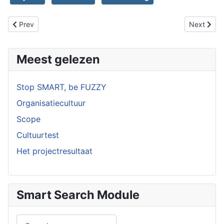
Previous article: De handboeken voorbij
Next artic
Prev
Next
Meest gelezen
Stop SMART, be FUZZY
Organisatiecultuur
Scope
Cultuurtest
Het projectresultaat
Smart Search Module
Search