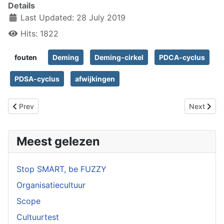
Details
Last Updated: 28 July 2019
Hits: 1822
fouten
Deming
Deming-cirkel
PDCA-cyclus
PDSA-cyclus
afwijkingen
Previous article: Detail
Next articl
Prev
Next
Meest gelezen
Stop SMART, be FUZZY
Organisatiecultuur
Scope
Cultuurtest