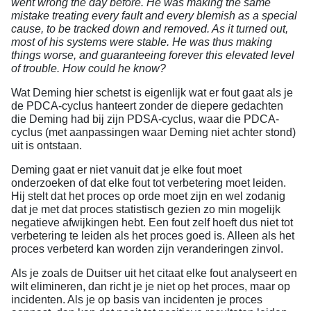
went wrong the day before. He was making the same
mistake treating every fault and every blemish as a special
cause, to be tracked down and removed. As it turned out,
most of his systems were stable. He was thus making
things worse, and guaranteeing forever this elevated level
of trouble.
How could he know?
Wat Deming hier schetst is eigenlijk wat er fout gaat als je
de PDCA-cyclus hanteert zonder de diepere gedachten
die Deming had bij zijn PDSA-cyclus, waar die PDCA-
cyclus (met aanpassingen waar Deming niet achter stond)
uit is ontstaan.
Deming gaat er niet vanuit dat je elke fout moet
onderzoeken of dat elke fout tot verbetering moet leiden.
Hij stelt dat het proces op orde moet zijn en wel zodanig
dat je met dat proces statistisch gezien zo min mogelijk
negatieve afwijkingen hebt. Een fout zelf hoeft dus niet tot
verbetering te leiden als het proces goed is. Alleen als het
proces verbeterd kan worden zijn veranderingen zinvol.
Als je zoals de Duitser uit het citaat elke fout analyseert en
wilt elimineren, dan richt je je niet op het proces, maar op
incidenten. Als je op basis van incidenten je proces