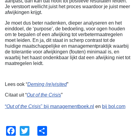
aanpast, dan kan dat nooit tot positieve resultaten leiden.
Je verstoort wellicht juist het proces waardoor je juist meer
afwijkingen krijgt.
Je moet dus beter nadenken, dieper analyseren en het
einddoel, de ‘purpose’, de bedoeling, voor ogen houden
om te bepalen of een afwijking tot verbetermaatregelen
moet leiden. En ja, dit staat in scherp contrast tot de
huidige maatschappelijke en managementpraktijk waarbij
de tolerantie voor afwijkingen (fouten) minimaal is, en
waarbij het haast ondenkbaar lijkt dat een afwijking niet tot
maatregelen leidt.
Lees ook
“
Deming (re)visited
”
Citaat uit “
Out of the Crisis
”
“
Out of the Crisis
" bij managementboek.nl
en
bij bol.com
Facebook
Twitter
Share