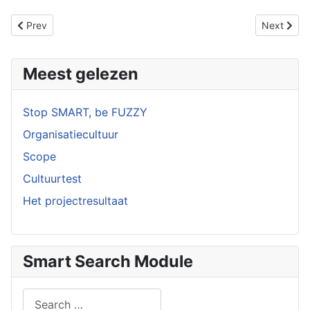
Previous article: Wormvormige aanhangsels
Next articl
Prev
Next
Meest gelezen
Stop SMART, be FUZZY
Organisatiecultuur
Scope
Cultuurtest
Het projectresultaat
Smart Search Module
Search