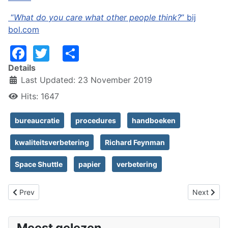
“
What do you care what other people think?
” bij
bol.com
Facebook
Twitter
Share
Details
Last Updated: 23 November 2019
Hits: 1647
bureaucratie
procedures
handboeken
kwaliteitsverbetering
Richard Feynman
Space Shuttle
papier
verbetering
Previous article: Onwetendheid hoger management
Next artic
Prev
Next
Meest gelezen