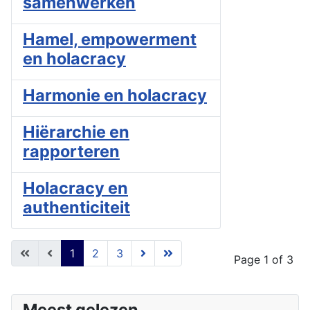
samenwerken
Hamel, empowerment
en holacracy
Harmonie en holacracy
Hiërarchie en
rapporteren
Holacracy en
authenticiteit
1
2
3
Page 1 of 3
Meest gelezen